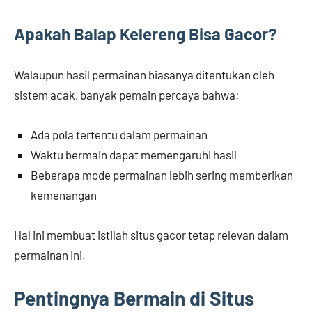
Apakah Balap Kelereng Bisa Gacor?
Walaupun hasil permainan biasanya ditentukan oleh
sistem acak, banyak pemain percaya bahwa:
Ada pola tertentu dalam permainan
Waktu bermain dapat memengaruhi hasil
Beberapa mode permainan lebih sering memberikan
kemenangan
Hal ini membuat istilah situs gacor tetap relevan dalam
permainan ini.
Pentingnya Bermain di Situs