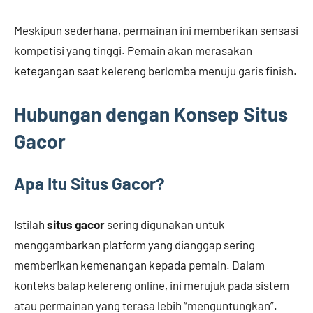
Meskipun sederhana, permainan ini memberikan sensasi
kompetisi yang tinggi. Pemain akan merasakan
ketegangan saat kelereng berlomba menuju garis finish.
Hubungan dengan Konsep Situs
Gacor
Apa Itu Situs Gacor?
Istilah
situs gacor
sering digunakan untuk
menggambarkan platform yang dianggap sering
memberikan kemenangan kepada pemain. Dalam
konteks balap kelereng online, ini merujuk pada sistem
atau permainan yang terasa lebih “menguntungkan”.