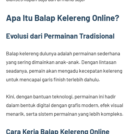
Apa Itu Balap Kelereng Online?
Evolusi dari Permainan Tradisional
Balap kelereng dulunya adalah permainan sederhana
yang sering dimainkan anak-anak. Dengan lintasan
seadanya, pemain akan mengadu kecepatan kelereng
untuk mencapai garis finish terlebih dahulu.
Kini, dengan bantuan teknologi, permainan ini hadir
dalam bentuk digital dengan grafis modern, efek visual
menarik, serta sistem permainan yang lebih kompleks.
Cara Kerja Balap Kelereng Online