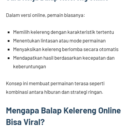
Dalam versi online, pemain biasanya:
Memilih kelereng dengan karakteristik tertentu
Menentukan lintasan atau mode permainan
Menyaksikan kelereng berlomba secara otomatis
Mendapatkan hasil berdasarkan kecepatan dan
keberuntungan
Konsep ini membuat permainan terasa seperti
kombinasi antara hiburan dan strategi ringan.
Mengapa Balap Kelereng Online
Bisa Viral?