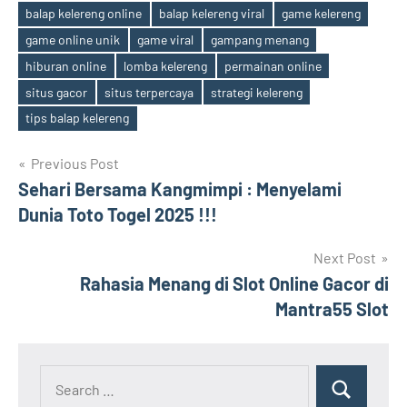
balap kelereng online
balap kelereng viral
game kelereng
game online unik
game viral
gampang menang
hiburan online
lomba kelereng
permainan online
Tags
situs gacor
situs terpercaya
strategi kelereng
tips balap kelereng
Post
Previous Post
Sehari Bersama Kangmimpi : Menyelami
navigation
Dunia Toto Togel 2025 !!!
Next Post
Rahasia Menang di Slot Online Gacor di
Mantra55 Slot
Search
Search
for: