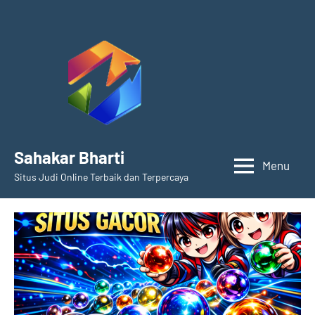
Skip
to
content
Sahakar Bharti
Menu
Situs Judi Online Terbaik dan Terpercaya