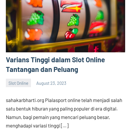
Varians Tinggi dalam Slot Online
Tantangan dan Peluang
Slot Online
August 23, 2023
Randy
Bell
sahakarbharti.org Pialasport online telah menjadi salah
satu bentuk hiburan yang paling populer di era digital.
Namun, bagi pemain yang mencari peluang besar,
menghadapi variasi tinggi […]