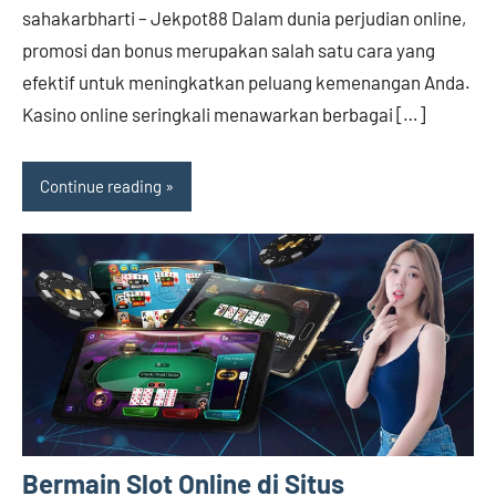
sahakarbharti – Jekpot88 Dalam dunia perjudian online,
promosi dan bonus merupakan salah satu cara yang
efektif untuk meningkatkan peluang kemenangan Anda.
Kasino online seringkali menawarkan berbagai […]
Continue reading
Bermain Slot Online di Situs