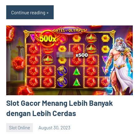
Continue reading
Slot Gacor Menang Lebih Banyak
dengan Lebih Cerdas
Slot Online
August 30, 2023
Randy