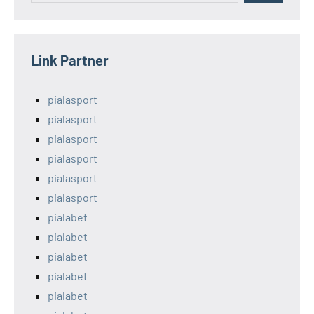
Link Partner
pialasport
pialasport
pialasport
pialasport
pialasport
pialasport
pialabet
pialabet
pialabet
pialabet
pialabet