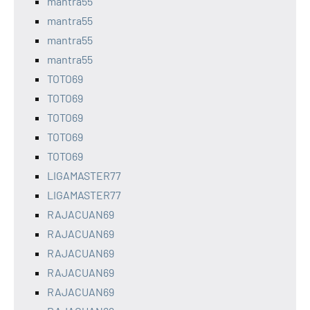
mantra55
mantra55
mantra55
mantra55
TOTO69
TOTO69
TOTO69
TOTO69
TOTO69
LIGAMASTER77
LIGAMASTER77
RAJACUAN69
RAJACUAN69
RAJACUAN69
RAJACUAN69
RAJACUAN69