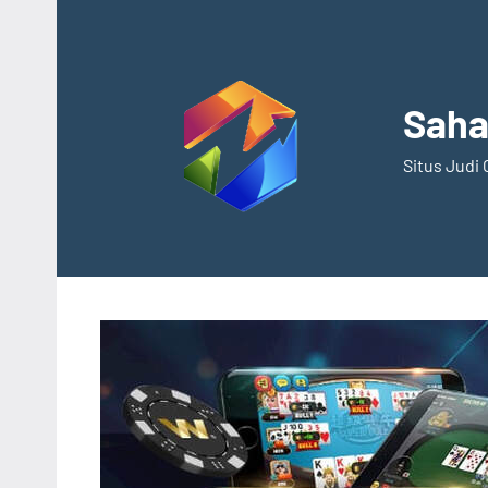
Skip
to
content
Saha
Situs Judi 