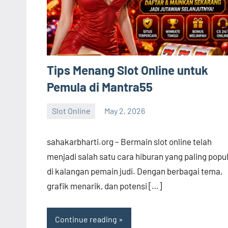
Tips Menang Slot Online untuk
Pemula di Mantra55
Slot Online
May 2, 2026
Randy
Bell
sahakarbharti.org – Bermain slot online telah
menjadi salah satu cara hiburan yang paling popu
di kalangan pemain judi. Dengan berbagai tema,
grafik menarik, dan potensi […]
Continue reading