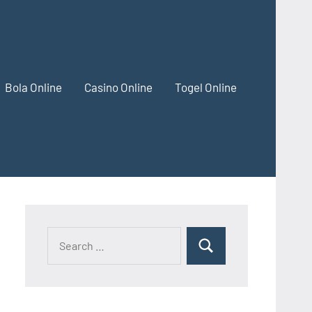
Bola Online
Casino Online
Togel Online
Search
Search
for: