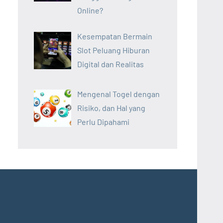
Online?
Kesempatan Bermain
Slot Peluang Hiburan
Digital dan Realitas
Mengenal Togel dengan
Risiko, dan Hal yang
Perlu Dipahami