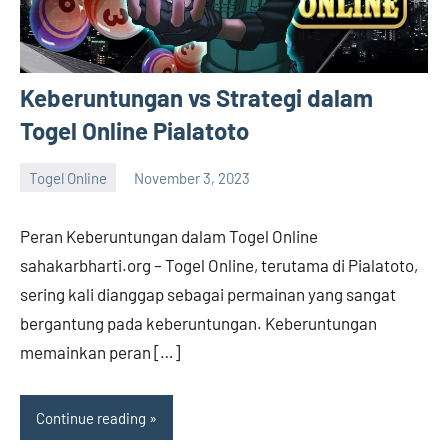
Keberuntungan vs Strategi dalam
Togel Online Pialatoto
Togel Online
November 3, 2023
Randy
Bell
Peran Keberuntungan dalam Togel Online
sahakarbharti.org – Togel Online, terutama di Pialatoto,
sering kali dianggap sebagai permainan yang sangat
bergantung pada keberuntungan. Keberuntungan
memainkan peran […]
Continue reading