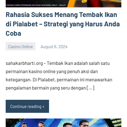
Rahasia Sukses Menang Tembak Ikan
di Pialabet – Strategi yang Harus Anda
Coba
Casino Online
August 6, 2024
Randy
Bell
sahakarbharti.org – Tembak Ikan adalah salah satu
permainan kasino online yang penuh aksi dan
ketegangan. Di Pialabet, permainan ini menawarkan
pengalaman bermain yang seru dengan […]
Continue reading