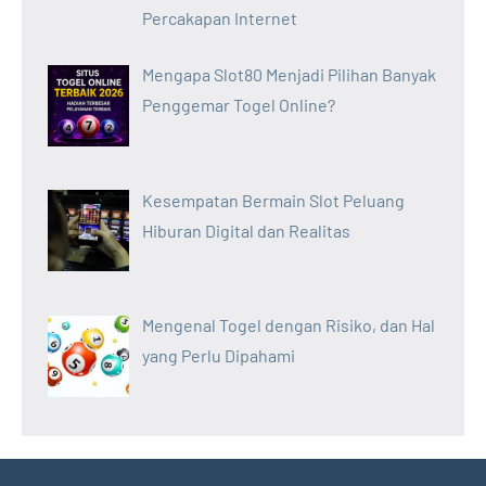
Percakapan Internet
Mengapa Slot80 Menjadi Pilihan Banyak
Penggemar Togel Online?
Kesempatan Bermain Slot Peluang
Hiburan Digital dan Realitas
Mengenal Togel dengan Risiko, dan Hal
yang Perlu Dipahami