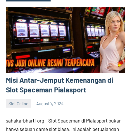
Misi Antar-Jemput Kemenangan di
Slot Spaceman Pialasport
Slot Online
August 7, 2024
Randy
Bell
sahakarbharti.org – Slot Spaceman di Pialasport bukan
hanya sebuah game slot biasa; ini adalah petualangan