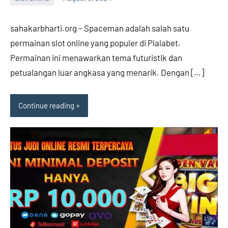
Randy
Bell
sahakarbharti.org – Spaceman adalah salah satu
permainan slot online yang populer di Pialabet.
Permainan ini menawarkan tema futuristik dan
petualangan luar angkasa yang menarik. Dengan […]
Continue reading