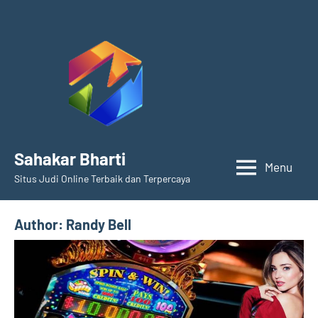
Skip
to
content
Sahakar Bharti
Menu
Situs Judi Online Terbaik dan Terpercaya
Author:
Randy Bell